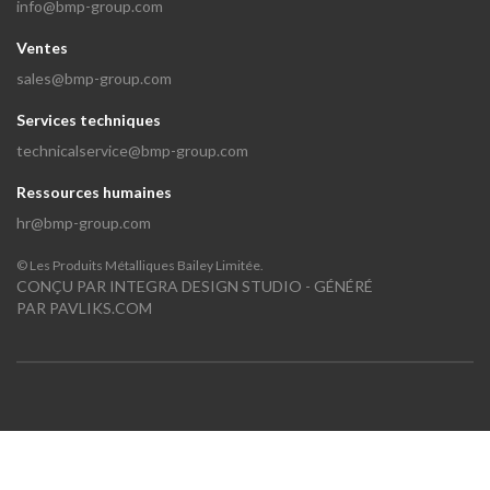
info@bmp-group.com
Ventes
sales@bmp-group.com
Services techniques
technicalservice@bmp-group.com
Ressources humaines
hr@bmp-group.com
©
Les Produits Métalliques Bailey Limitée.
CONÇU PAR
INTEGRA DESIGN STUDIO
- GÉNÉRÉ
PAR
PAVLIKS.COM