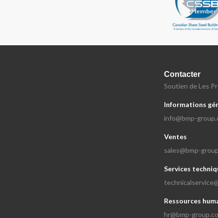
Contacter
Soutien de Les Pro
Informations gé
info@bmp-group
Ventes
sales@bmp-grou
Services techniq
technicalservic
Ressources hum
hr@bmp-group.c