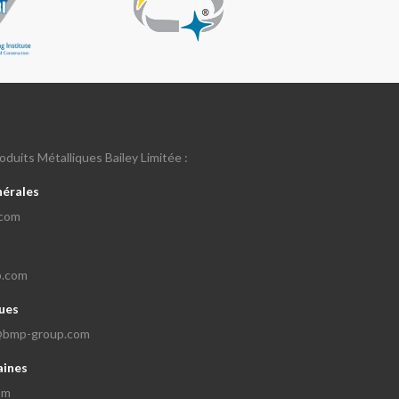
duits Métalliques Bailey Limitée :
nérales
.com
p.com
ues
e@bmp-group.com
aines
om